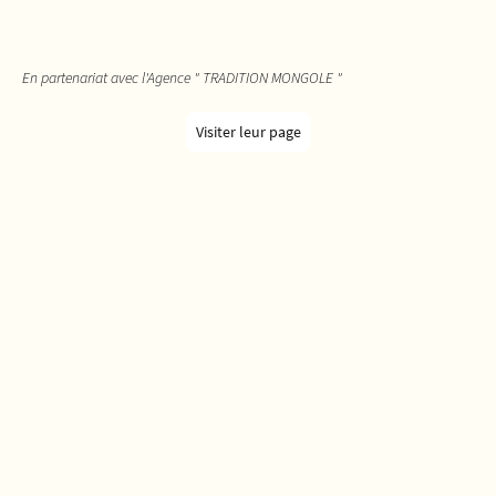
Guidé par Alex – Chaman de tradition
mongole, lignée Darhat
En partenariat avec l'Agence " TRADITION MONGOLE "
Visiter leur page